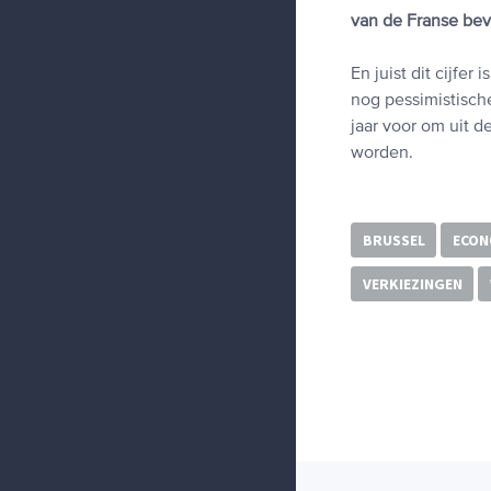
van de Franse bev
En juist dit cijfer
nog pessimistisch
jaar voor om uit 
worden.
BRUSSEL
ECON
VERKIEZINGEN