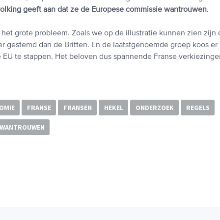
olking geeft aan dat ze de Europese commissie wantrouwen
.
 is het grote probleem. Zoals we op de illustratie kunnen zien zij
er gestemd dan de Britten. En de laatstgenoemde groep koos er
de EU te stappen. Het beloven dus spannende Franse verkiezinge
OMIE
FRANSE
FRANSEN
HEKEL
ONDERZOEK
REGELS
WANTROUWEN