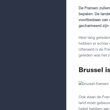
De Fransen zullen
bepalen. De lande
voortbestaan van 
gecharmeerd zijn v
Heel lang geleden
hebben er echter 
Uiteraard is de F
geleden was het z
Brussel i
Ook staan de Fran
land moet gebeure
hekel hebben aan 