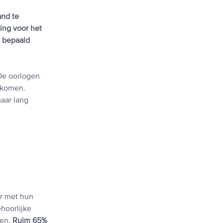
and te
ing voor het
t bepaald
 De oorlogen
ekomen.
aar lang
er met hun
hoorlijke
ien.
Ruim 65%