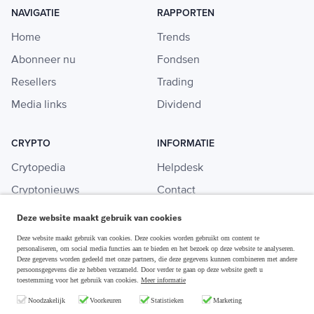
NAVIGATIE
RAPPORTEN
Home
Trends
Abonneer nu
Fondsen
Resellers
Trading
Media links
Dividend
CRYPTO
INFORMATIE
Crytopedia
Helpdesk
Cryptonieuws
Contact
Crypto koopgids
Adverteren
Deze website maakt gebruik van cookies
Investeren in crypto
Deze website maakt gebruik van cookies. Deze cookies worden gebruikt om content te
personaliseren, om social media functies aan te bieden en het bezoek op deze website te analyseren.
Deze gegevens worden gedeeld met onze partners, die deze gegevens kunnen combineren met andere
persoonsgegevens die ze hebben verzameld. Door verder te gaan op deze website geeft u
toestemming voor het gebruik van cookies.
Meer informatie
Disclaimer & Privacy
Noodzakelijk
Voorkeuren
Statistieken
Marketing
Algemene Voorwaarden