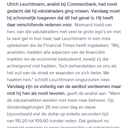
Ulrich Leuchtmann, analist bij Commerzbank, had nooit
gedacht dat hij valutatraders ging missen. Vandaag moet
hij schromelijk toegeven dat dit het geval is. Hij heeft
daar verschillende redenen voor.
Niemand hield van
hen, van die valutatraders met veel te grote ego’s en met
te veel gel in hun haar, laat Leuchtmann in een nota
optekenen die de Financial Times heeft ingekeken. “Wij,
analisten, hadden alle aspecten van de financiële
markten en de economie bestudeerd, terwijl zij die
achtergrond niet hadden. Toch behandelden ze ons als
het vuil van de straat en waanden ze zich beter. We
haatten hen,” schrijft Leuchtmann ongezouten neer.
Vandaag zijn ze volledig van de aardbol verdwenen maar
mist hij hen als nooit tevoren
, geeft de analist aan. “Want
de valutamarkten werken niet meer naar behoren. Op
donderdagmorgen 26 mei voor dag en dauw
bijvoorbeeld viel de dollar op enkele seconden tijd
van 110,20 tot 109,60 zonder reden. Dat gebeurt nu