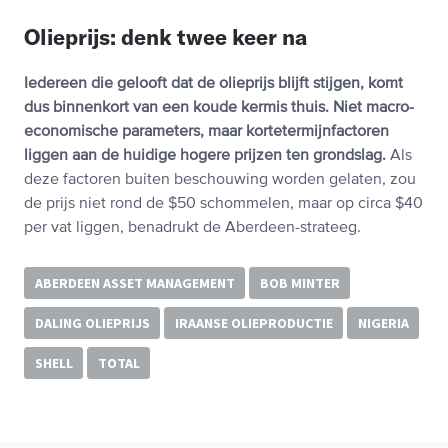
Olieprijs: denk twee keer na
Iedereen die gelooft dat de olieprijs blijft stijgen, komt
dus binnenkort van een koude kermis thuis. Niet macro-
economische parameters, maar kortetermijnfactoren
liggen aan de huidige hogere prijzen ten grondslag.
Als
deze factoren buiten beschouwing worden gelaten, zou
de prijs niet rond de $50 schommelen, maar op circa $40
per vat liggen, benadrukt de Aberdeen-strateeg.
ABERDEEN ASSET MANAGEMENT
BOB MINTER
DALING OLIEPRIJS
IRAANSE OLIEPRODUCTIE
NIGERIA
SHELL
TOTAL