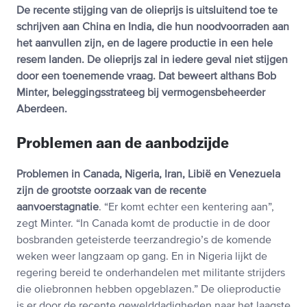
De recente stijging van de olieprijs is uitsluitend toe te
schrijven aan China en India, die hun noodvoorraden aan
het aanvullen zijn, en de lagere productie in een hele
resem landen. De olieprijs zal in iedere geval niet stijgen
door een toenemende vraag. Dat beweert althans Bob
Minter, beleggingsstrateeg bij vermogensbeheerder
Aberdeen.
Problemen aan de aanbodzijde
Problemen in Canada, Nigeria, Iran, Libië en Venezuela
zijn de grootste oorzaak van de recente
aanvoerstagnatie
. “Er komt echter een kentering aan”,
zegt Minter. “In Canada komt de productie in de door
bosbranden geteisterde teerzandregio’s de komende
weken weer langzaam op gang. En in Nigeria lijkt de
regering bereid te onderhandelen met militante strijders
die oliebronnen hebben opgeblazen.” De olieproductie
is er door de recente gewelddadigheden naar het laagste