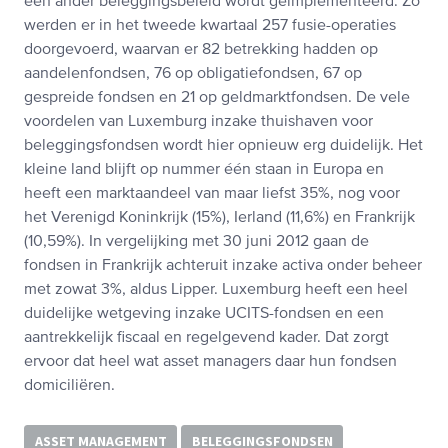
een ander beleggingsbeleid wordt geïmplementeerd. Zo
werden er in het tweede kwartaal 257 fusie-operaties
doorgevoerd, waarvan er 82 betrekking hadden op
aandelenfondsen, 76 op obligatiefondsen, 67 op
gespreide fondsen en 21 op geldmarktfondsen. De vele
voordelen van Luxemburg inzake thuishaven voor
beleggingsfondsen wordt hier opnieuw erg duidelijk. Het
kleine land blijft op nummer één staan in Europa en
heeft een marktaandeel van maar liefst 35%, nog voor
het Verenigd Koninkrijk (15%), Ierland (11,6%) en Frankrijk
(10,59%). In vergelijking met 30 juni 2012 gaan de
fondsen in Frankrijk achteruit inzake activa onder beheer
met zowat 3%, aldus Lipper. Luxemburg heeft een heel
duidelijke wetgeving inzake UCITS-fondsen en een
aantrekkelijk fiscaal en regelgevend kader. Dat zorgt
ervoor dat heel wat asset managers daar hun fondsen
domiciliëren.
ASSET MANAGEMENT
BELEGGINGSFONDSEN