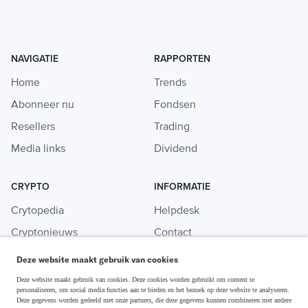
NAVIGATIE
RAPPORTEN
Home
Trends
Abonneer nu
Fondsen
Resellers
Trading
Media links
Dividend
CRYPTO
INFORMATIE
Crytopedia
Helpdesk
Cryptonieuws
Contact
Crypto koopgids
Adverteren
Deze website maakt gebruik van cookies
Investeren in crypto
Deze website maakt gebruik van cookies. Deze cookies worden gebruikt om content te
personaliseren, om social media functies aan te bieden en het bezoek op deze website te analyseren.
Deze gegevens worden gedeeld met onze partners, die deze gegevens kunnen combineren met andere