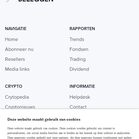
NAVIGATIE
RAPPORTEN
Home
Trends
Abonneer nu
Fondsen
Resellers
Trading
Media links
Dividend
CRYPTO
INFORMATIE
Crytopedia
Helpdesk
Cryptonieuws
Contact
Crypto koopgids
Adverteren
Deze website maakt gebruik van cookies
Investeren in crypto
Deze website maakt gebruik van cookies. Deze cookies worden gebruikt om content te
personaliseren, om social media functies aan te bieden en het bezoek op deze website te analyseren.
Deze gegevens worden gedeeld met onze partners, die deze gegevens kunnen combineren met andere