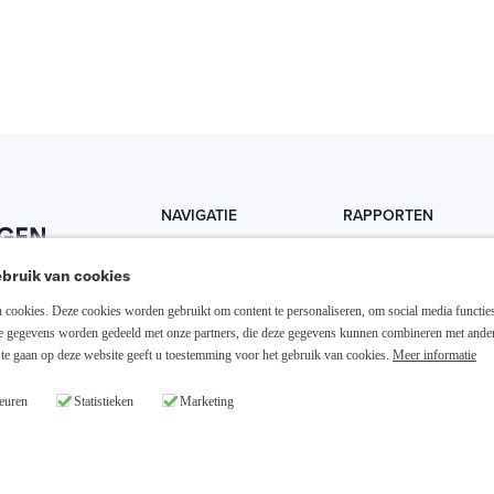
NAVIGATIE
RAPPORTEN
Home
Trends
bruik van cookies
Abonneer nu
Fondsen
cookies. Deze cookies worden gebruikt om content te personaliseren, om social media functies
Resellers
Trading
ze gegevens worden gedeeld met onze partners, die deze gegevens kunnen combineren met ande
te gaan op deze website geeft u toestemming voor het gebruik van cookies.
Meer informatie
Media links
Dividend
euren
Statistieken
Marketing
26 Slim Beleggen