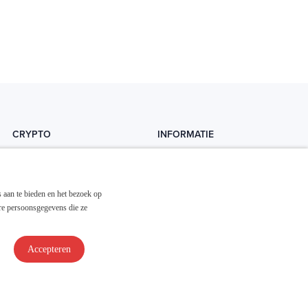
CRYPTO
INFORMATIE
Crytopedia
Helpdesk
Cryptonieuws
Contact
 aan te bieden en het bezoek op
Crypto koopgids
Adverteren
re persoonsgegevens die ze
Investeren in crypto
Accepteren
Disclaimer & Privacy
Algemene Voorwaarden