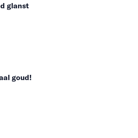
d glanst
aal goud!