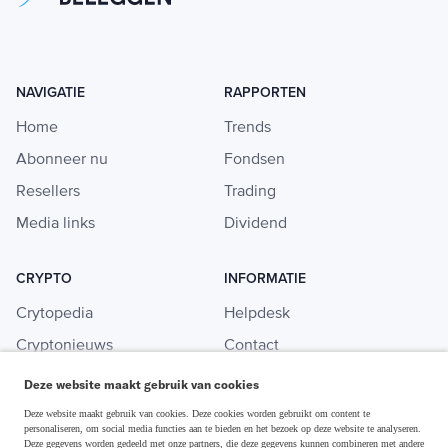
NAVIGATIE
RAPPORTEN
Home
Trends
Abonneer nu
Fondsen
Resellers
Trading
Media links
Dividend
CRYPTO
INFORMATIE
Crytopedia
Helpdesk
Cryptonieuws
Contact
Crypto koopgids
Adverteren
Deze website maakt gebruik van cookies
Investeren in crypto
Deze website maakt gebruik van cookies. Deze cookies worden gebruikt om content te
personaliseren, om social media functies aan te bieden en het bezoek op deze website te analyseren.
Deze gegevens worden gedeeld met onze partners, die deze gegevens kunnen combineren met andere