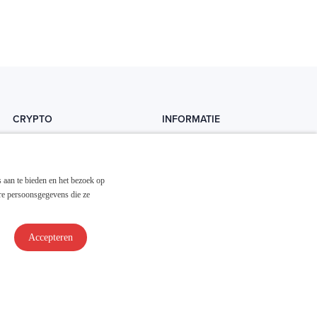
CRYPTO
INFORMATIE
Crytopedia
Helpdesk
Cryptonieuws
Contact
 aan te bieden en het bezoek op
Crypto koopgids
Adverteren
re persoonsgegevens die ze
Investeren in crypto
Accepteren
Disclaimer & Privacy
Algemene Voorwaarden