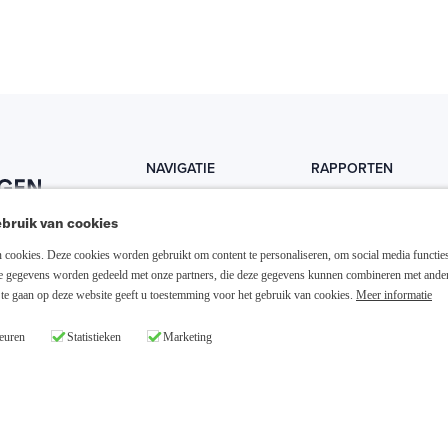
NAVIGATIE
RAPPORTEN
Home
Trends
bruik van cookies
Abonneer nu
Fondsen
cookies. Deze cookies worden gebruikt om content te personaliseren, om social media functies
Resellers
Trading
ze gegevens worden gedeeld met onze partners, die deze gegevens kunnen combineren met ande
te gaan op deze website geeft u toestemming voor het gebruik van cookies.
Meer informatie
Media links
Dividend
euren
Statistieken
Marketing
26 Slim Beleggen