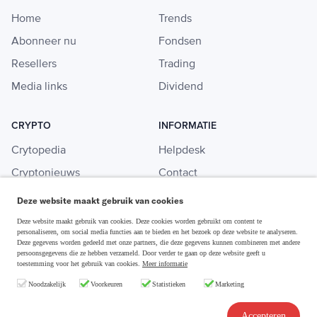
Home
Trends
Abonneer nu
Fondsen
Resellers
Trading
Media links
Dividend
CRYPTO
INFORMATIE
Crytopedia
Helpdesk
Cryptonieuws
Contact
Crypto koopgids
Adverteren
Deze website maakt gebruik van cookies
Investeren in crypto
Deze website maakt gebruik van cookies. Deze cookies worden gebruikt om content te
personaliseren, om social media functies aan te bieden en het bezoek op deze website te analyseren.
Deze gegevens worden gedeeld met onze partners, die deze gegevens kunnen combineren met andere
persoonsgegevens die ze hebben verzameld. Door verder te gaan op deze website geeft u
toestemming voor het gebruik van cookies.
Meer informatie
Disclaimer & Privacy
Noodzakelijk
Voorkeuren
Statistieken
Marketing
Algemene Voorwaarden
Copyright © 2026 Slim Beleggen
Accepteren