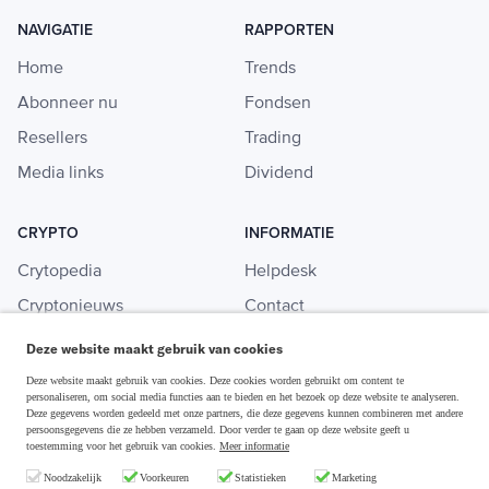
NAVIGATIE
RAPPORTEN
Home
Trends
Abonneer nu
Fondsen
Resellers
Trading
Media links
Dividend
CRYPTO
INFORMATIE
Crytopedia
Helpdesk
Cryptonieuws
Contact
Crypto koopgids
Adverteren
Deze website maakt gebruik van cookies
Investeren in crypto
Deze website maakt gebruik van cookies. Deze cookies worden gebruikt om content te
personaliseren, om social media functies aan te bieden en het bezoek op deze website te analyseren.
Deze gegevens worden gedeeld met onze partners, die deze gegevens kunnen combineren met andere
persoonsgegevens die ze hebben verzameld. Door verder te gaan op deze website geeft u
toestemming voor het gebruik van cookies.
Meer informatie
Disclaimer & Privacy
Noodzakelijk
Voorkeuren
Statistieken
Marketing