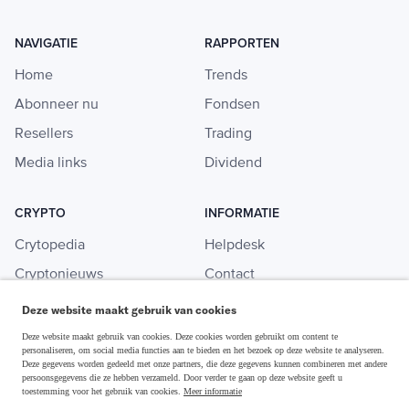
NAVIGATIE
RAPPORTEN
Home
Trends
Abonneer nu
Fondsen
Resellers
Trading
Media links
Dividend
CRYPTO
INFORMATIE
Crytopedia
Helpdesk
Cryptonieuws
Contact
Crypto koopgids
Adverteren
Deze website maakt gebruik van cookies
Investeren in crypto
Deze website maakt gebruik van cookies. Deze cookies worden gebruikt om content te
personaliseren, om social media functies aan te bieden en het bezoek op deze website te analyseren.
Deze gegevens worden gedeeld met onze partners, die deze gegevens kunnen combineren met andere
persoonsgegevens die ze hebben verzameld. Door verder te gaan op deze website geeft u
toestemming voor het gebruik van cookies.
Meer informatie
Disclaimer & Privacy