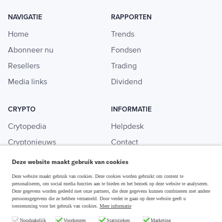
NAVIGATIE
RAPPORTEN
Home
Trends
Abonneer nu
Fondsen
Resellers
Trading
Media links
Dividend
CRYPTO
INFORMATIE
Crytopedia
Helpdesk
Cryptonieuws
Contact
Crypto koopgids
Adverteren
Deze website maakt gebruik van cookies
Investeren in crypto
Deze website maakt gebruik van cookies. Deze cookies worden gebruikt om content te
personaliseren, om social media functies aan te bieden en het bezoek op deze website te analyseren.
Deze gegevens worden gedeeld met onze partners, die deze gegevens kunnen combineren met andere
persoonsgegevens die ze hebben verzameld. Door verder te gaan op deze website geeft u
toestemming voor het gebruik van cookies.
Meer informatie
Disclaimer & Privacy
Noodzakelijk
Voorkeuren
Statistieken
Marketing