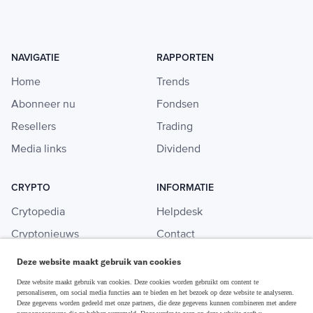
NAVIGATIE
RAPPORTEN
Home
Trends
Abonneer nu
Fondsen
Resellers
Trading
Media links
Dividend
CRYPTO
INFORMATIE
Crytopedia
Helpdesk
Cryptonieuws
Contact
Crypto koopgids
Adverteren
Deze website maakt gebruik van cookies
Investeren in crypto
Deze website maakt gebruik van cookies. Deze cookies worden gebruikt om content te
personaliseren, om social media functies aan te bieden en het bezoek op deze website te analyseren.
Deze gegevens worden gedeeld met onze partners, die deze gegevens kunnen combineren met andere