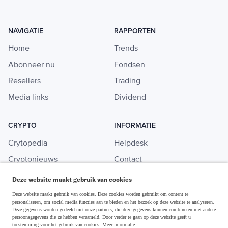
NAVIGATIE
RAPPORTEN
Home
Trends
Abonneer nu
Fondsen
Resellers
Trading
Media links
Dividend
CRYPTO
INFORMATIE
Crytopedia
Helpdesk
Cryptonieuws
Contact
Crypto koopgids
Adverteren
Deze website maakt gebruik van cookies
Investeren in crypto
Deze website maakt gebruik van cookies. Deze cookies worden gebruikt om content te
personaliseren, om social media functies aan te bieden en het bezoek op deze website te analyseren.
Deze gegevens worden gedeeld met onze partners, die deze gegevens kunnen combineren met andere
persoonsgegevens die ze hebben verzameld. Door verder te gaan op deze website geeft u
toestemming voor het gebruik van cookies.
Meer informatie