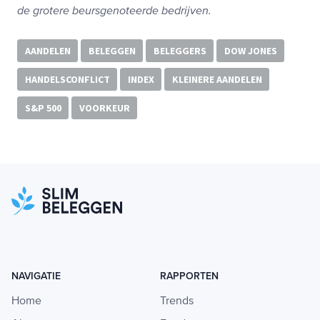
de grotere beursgenoteerde bedrijven.
AANDELEN
BELEGGEN
BELEGGERS
DOW JONES
HANDELSCONFLICT
INDEX
KLEINERE AANDELEN
S&P 500
VOORKEUR
NAVIGATIE
RAPPORTEN
Home
Trends