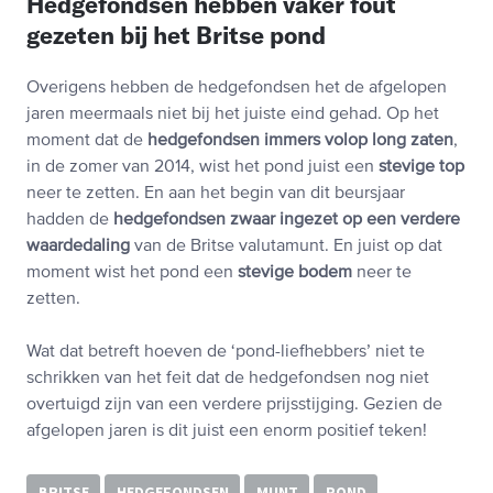
Hedgefondsen hebben vaker fout
gezeten bij het Britse pond
Overigens hebben de hedgefondsen het de afgelopen
jaren meermaals niet bij het juiste eind gehad. Op het
moment dat de
hedgefondsen immers volop long
zaten
,
in de zomer van 2014, wist het pond juist een
stevige top
neer te zetten. En aan het begin van dit beursjaar
hadden de
hedgefondsen zwaar ingezet op een verdere
waardedaling
van de Britse valutamunt. En juist op dat
moment wist het pond een
stevige bodem
neer te
zetten.
Wat dat betreft hoeven de ‘pond-liefhebbers’ niet te
schrikken van het feit dat de hedgefondsen nog niet
overtuigd zijn van een verdere prijsstijging. Gezien de
afgelopen jaren is dit juist een enorm positief teken!
BRITSE
HEDGEFONDSEN
MUNT
POND