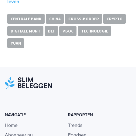
leven
CENTRALE BANK
CHINA
CROSS-BORDER
CRYPTO
DIGITALE MUNT
DLT
PBOC
TECHNOLOGIE
YUAN
NAVIGATIE
RAPPORTEN
Home
Trends
Abonneer nu
Fondsen