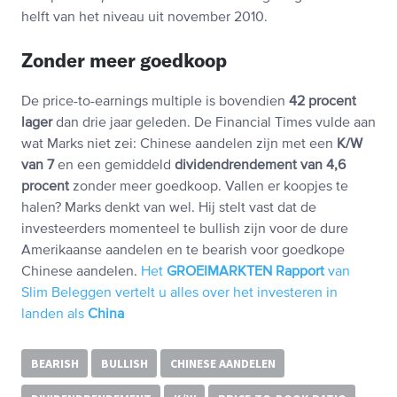
helft van het niveau uit november 2010.
Zonder meer goedkoop
De price-to-earnings multiple is bovendien
42 procent
lager
dan drie jaar geleden. De Financial Times vulde aan
wat Marks niet zei: Chinese aandelen zijn met een
K/W
van 7
en een gemiddeld
dividendrendement van 4,6
procent
zonder meer goedkoop. Vallen er koopjes te
halen? Marks denkt van wel. Hij stelt vast dat de
investeerders momenteel te bullish zijn voor de dure
Amerikaanse aandelen en te bearish voor goedkope
Chinese aandelen.
Het
GROEIMARKTEN Rapport
van
Slim Beleggen vertelt u alles over het investeren in
landen als
China
BEARISH
BULLISH
CHINESE AANDELEN