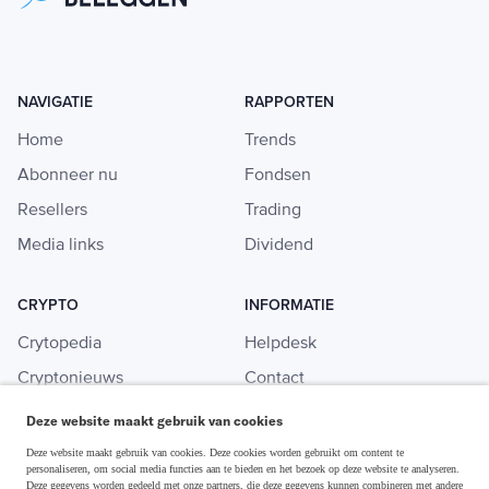
NAVIGATIE
RAPPORTEN
Home
Trends
Abonneer nu
Fondsen
Resellers
Trading
Media links
Dividend
CRYPTO
INFORMATIE
Crytopedia
Helpdesk
Cryptonieuws
Contact
Crypto koopgids
Adverteren
Deze website maakt gebruik van cookies
Investeren in crypto
Deze website maakt gebruik van cookies. Deze cookies worden gebruikt om content te
personaliseren, om social media functies aan te bieden en het bezoek op deze website te analyseren.
Deze gegevens worden gedeeld met onze partners, die deze gegevens kunnen combineren met andere