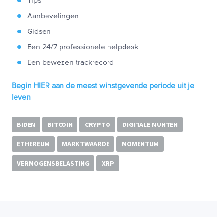
Tips
Aanbevelingen
Gidsen
Een 24/7 professionele helpdesk
Een bewezen trackrecord
Begin HIER aan de meest winstgevende periode uit je
leven
BIDEN
BITCOIN
CRYPTO
DIGITALE MUNTEN
ETHEREUM
MARKTWAARDE
MOMENTUM
VERMOGENSBELASTING
XRP