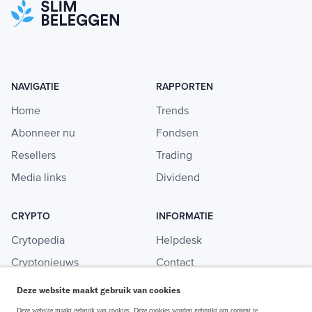
NAVIGATIE
RAPPORTEN
Home
Trends
Abonneer nu
Fondsen
Resellers
Trading
Media links
Dividend
CRYPTO
INFORMATIE
Crytopedia
Helpdesk
Cryptonieuws
Contact
Crypto koopgids
Adverteren
Deze website maakt gebruik van cookies
Investeren in crypto
Deze website maakt gebruik van cookies. Deze cookies worden gebruikt om content te