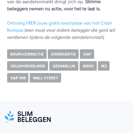
van de aandelenmarkt dringt zich op.
Slimme
beleggers nemen nu actie, voor het te laat is.
Ontvang HIER jouw gratis exemplaar van het Crash
Kompas
(
een must voor iedere belegger die geld wil
verdienen tijdens de volgende aandelencrash
)
BEURSCORRECTIE
DIVERGENTIE
GAP
GELDHOEVEELHEID
GEVAARLIJK
INDEX
M2
S&P 500
WALL STREET