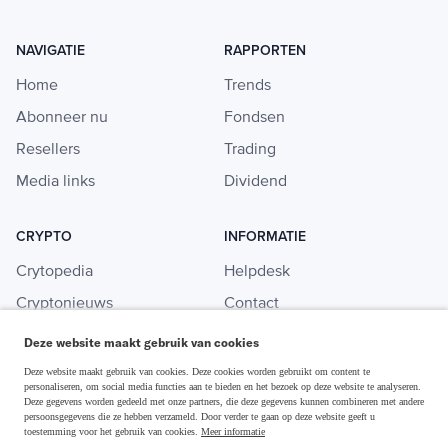
NAVIGATIE
RAPPORTEN
Home
Trends
Abonneer nu
Fondsen
Resellers
Trading
Media links
Dividend
CRYPTO
INFORMATIE
Crytopedia
Helpdesk
Cryptonieuws
Contact
Crypto koopgids
Adverteren
Deze website maakt gebruik van cookies
Investeren in crypto
Deze website maakt gebruik van cookies. Deze cookies worden gebruikt om content te
personaliseren, om social media functies aan te bieden en het bezoek op deze website te analyseren.
Deze gegevens worden gedeeld met onze partners, die deze gegevens kunnen combineren met andere
persoonsgegevens die ze hebben verzameld. Door verder te gaan op deze website geeft u
toestemming voor het gebruik van cookies.
Meer informatie
Disclaimer & Privacy