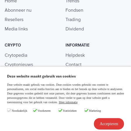
Home
Trends
Abonneer nu
Fondsen
Resellers
Trading
Media links
Dividend
CRYPTO
INFORMATIE
Crytopedia
Helpdesk
Cryptonieuws
Contact
Crypto koopgids
Adverteren
Deze website maakt gebruik van cookies
Investeren in crypto
Deze website maakt gebruik van cookies. Deze cookies worden gebruikt om content te
personaliseren, om social media functies aan te bieden en het bezoek op deze website te analyseren.
Deze gegevens worden gedeeld met onze partners, die deze gegevens kunnen combineren met andere
persoonsgegevens die ze hebben verzameld. Door verder te gaan op deze website geeft u
toestemming voor het gebruik van cookies.
Meer informatie
Disclaimer & Privacy
Noodzakelijk
Voorkeuren
Statistieken
Marketing
Algemene Voorwaarden
Copyright © 2026 Slim Beleggen
Accepteren