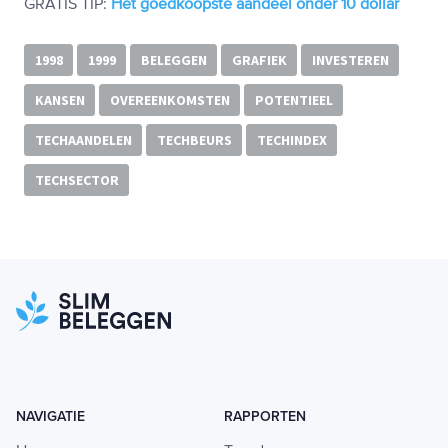
GRATIS TIP:
Het goedkoopste aandeel onder 10 dollar
1998
1999
BELEGGEN
GRAFIEK
INVESTEREN
KANSEN
OVEREENKOMSTEN
POTENTIEEL
TECHAANDELEN
TECHBEURS
TECHINDEX
TECHSECTOR
NAVIGATIE
RAPPORTEN