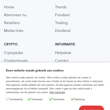
Home
Trends
Abonneer nu
Fondsen
Resellers
Trading
Media links
Dividend
CRYPTO
INFORMATIE
Crytopedia
Helpdesk
Cryptonieuws
Contact
Crypto koopgids
Adverteren
Deze website maakt gebruik van cookies
Investeren in crypto
Deze website maakt gebruik van cookies. Deze cookies worden gebruikt om content te
personaliseren, om social media functies aan te bieden en het bezoek op deze website te analyseren.
Deze gegevens worden gedeeld met onze partners, die deze gegevens kunnen combineren met andere
persoonsgegevens die ze hebben verzameld. Door verder te gaan op deze website geeft u
toestemming voor het gebruik van cookies.
Meer informatie
Disclaimer & Privacy
Noodzakelijk
Voorkeuren
Statistieken
Marketing
Algemene Voorwaarden
Copyright © 2026 Slim Beleggen