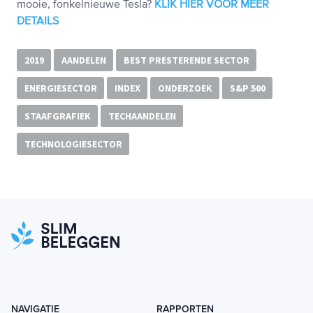
mooie, fonkelnieuwe Tesla?
KLIK HIER VOOR MEER
DETAILS
2019
AANDELEN
BEST PRESTERENDE SECTOR
ENERGIESECTOR
INDEX
ONDERZOEK
S&P 500
STAAFGRAFIEK
TECHAANDELEN
TECHNOLOGIESECTOR
NAVIGATIE
RAPPORTEN