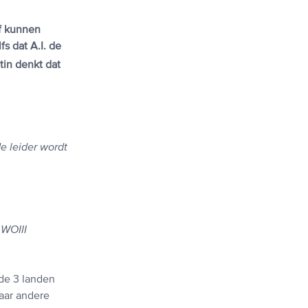
lf kunnen
s dat A.I. de
tin denkt dat
e leider wordt
 WOIII
de 3 landen
Maar andere