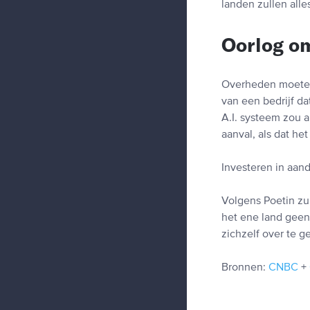
landen zullen alle
Oorlog om
Overheden moeten
van een bedrijf da
A.I. systeem zou 
aanval, als dat he
Investeren in aand
Volgens Poetin zu
het ene land geen
zichzelf over te g
Bronnen:
CNBC
+