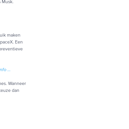
s Musk.
ruik maken
 SpaceX. Een
preventieve
info …
ones. Wanneer
keuze dan