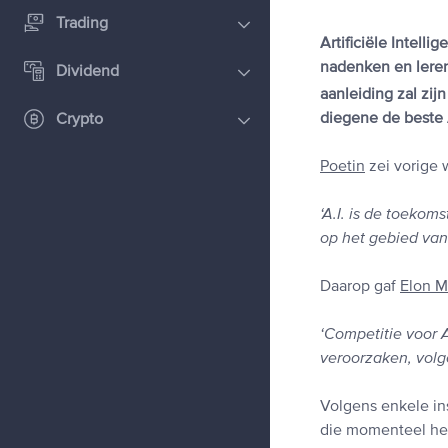
Trading
Artificiële Intell
nadenken en leren,
Dividend
aanleiding zal zij
diegene de beste A
Crypto
Poetin
zei vorige w
‘A.I. is de toekom
op het gebied van a
Daarop gaf
Elon M
‘Competitie voor A
veroorzaken, volge
Volgens enkele ins
die momenteel het 