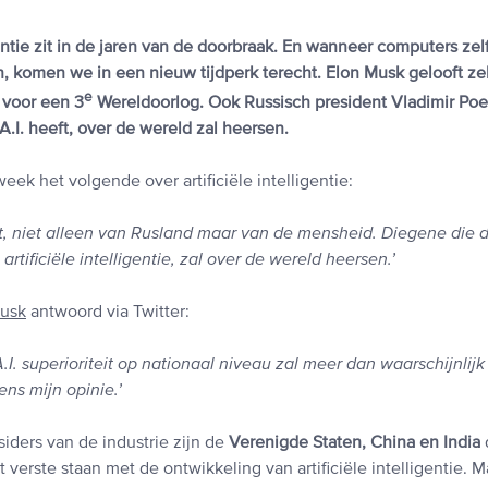
igentie zit in de jaren van de doorbraak. En wanneer computers ze
 komen we in een nieuw tijdperk terecht. Elon Musk gelooft zelf
e
n voor een 3
Wereldoorlog. Ook Russisch president Vladimir Poe
.I. heeft, over de wereld zal heersen.
eek het volgende over artificiële intelligentie:
st, niet alleen van Rusland maar van de mensheid. Diegene die d
rtificiële intelligentie, zal over de wereld heersen.’
usk
antwoord via Twitter:
.I. superioriteit op nationaal niveau zal meer dan waarschijnlijk
ns mijn opinie.’
iders van de industrie zijn de
Verenigde Staten, China en India
verste staan met de ontwikkeling van artificiële intelligentie. 