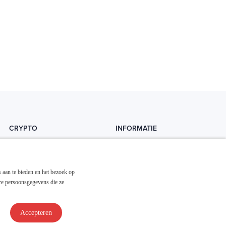
CRYPTO
INFORMATIE
Crytopedia
Helpdesk
Cryptonieuws
Contact
 aan te bieden en het bezoek op
Crypto koopgids
Adverteren
re persoonsgegevens die ze
Investeren in crypto
Accepteren