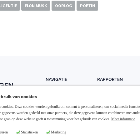
LIGENTIE
ELON MUSK
OORLOG
POETIN
NAVIGATIE
RAPPORTEN
Home
Trends
bruik van cookies
Abonneer nu
Fondsen
cookies. Deze cookies worden gebruikt om content te personaliseren, om social media functies
Resellers
Trading
ze gegevens worden gedeeld met onze partners, die deze gegevens kunnen combineren met ande
te gaan op deze website geeft u toestemming voor het gebruik van cookies.
Meer informatie
Media links
Dividend
euren
Statistieken
Marketing