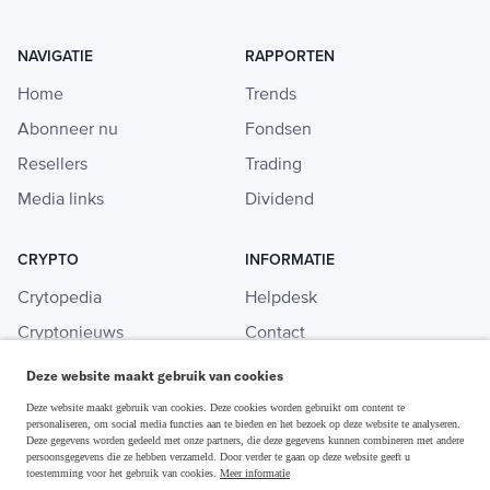
NAVIGATIE
RAPPORTEN
Home
Trends
Abonneer nu
Fondsen
Resellers
Trading
Media links
Dividend
CRYPTO
INFORMATIE
Crytopedia
Helpdesk
Cryptonieuws
Contact
Crypto koopgids
Adverteren
Deze website maakt gebruik van cookies
Investeren in crypto
Deze website maakt gebruik van cookies. Deze cookies worden gebruikt om content te
personaliseren, om social media functies aan te bieden en het bezoek op deze website te analyseren.
Deze gegevens worden gedeeld met onze partners, die deze gegevens kunnen combineren met andere
persoonsgegevens die ze hebben verzameld. Door verder te gaan op deze website geeft u
toestemming voor het gebruik van cookies.
Meer informatie
Disclaimer & Privacy