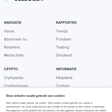
NAVIGATIE
RAPPORTEN
Home
Trends
Abonneer nu
Fondsen
Resellers
Trading
Media links
Dividend
CRYPTO
INFORMATIE
Crytopedia
Helpdesk
Cryptonieuws
Contact
Crypto koopgids
Adverteren
Deze website maakt gebruik van cookies
Investeren in crypto
Deze website maakt gebruik van cookies. Deze cookies worden gebruikt om content te
personaliseren, om social media functies aan te bieden en het bezoek op deze website te analyseren.
Deze gegevens worden gedeeld met onze partners, die deze gegevens kunnen combineren met andere