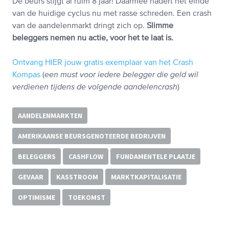
De beurs stijgt al ruim 8 jaar! Daarmee nadert het einde
van de huidige cyclus nu met rasse schreden. Een crash
van de aandelenmarkt dringt zich op.
Slimme
beleggers nemen nu actie, voor het te laat is.
Ontvang HIER jouw gratis exemplaar van het Crash
Kompas
(
een must voor iedere belegger die geld wil
verdienen tijdens de volgende aandelencrash
)
AANDELENMARKTEN
AMERIKAANSE BEURSGENOTEERDE BEDRIJVEN
BELEGGERS
CASHFLOW
FUNDAMENTELE PLAATJE
GEVAAR
KASSTROOM
MARKTKAPITALISATIE
OPTIMISME
TOEKOMST