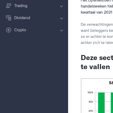
Het cijferseizoen
Trading
handelsweken hebb
kwartaal van 2021 
Dividend
De verwachtingen 
Crypto
want beleggers kek
ze er achter te ko
achter zich te lat
Deze sect
te vallen