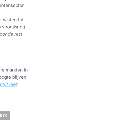
entensector.
r wisten tot
n vooralsnog
oor de rest
ële markten in
oogte blijven
hrijf hier
NDEX