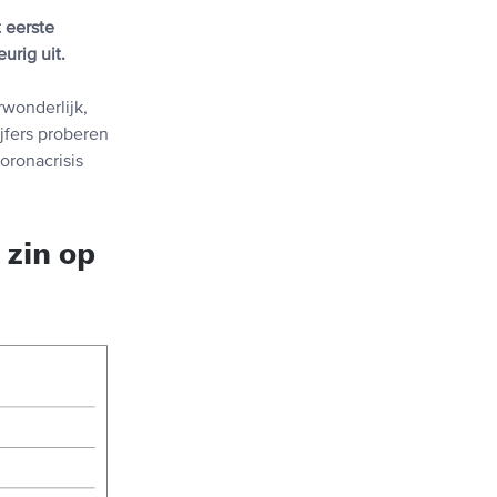
 eerste
urig uit.
wonderlijk,
ijfers proberen
oronacrisis
 zin op