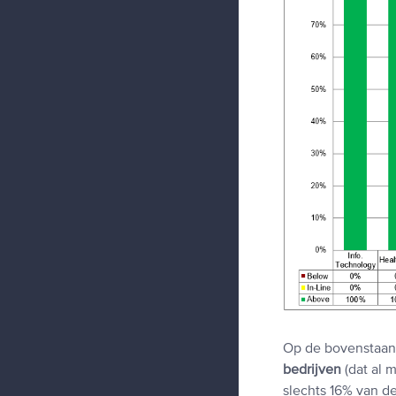
Op de bovenstaande
bedrijven
(dat al 
slechts 16% van d