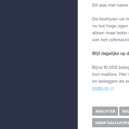
Dit was met name 
De bedrijven uit 
nu toe hoge ogen t
alleen maar beter 
van het cijferseiz
Blijf dagelijks op
Bijna 10.000 beleg
hun mailbox. Het i
en beleggen als ee
gratis in >>
ANALISTEN
BE
KWARTAALCIJFER