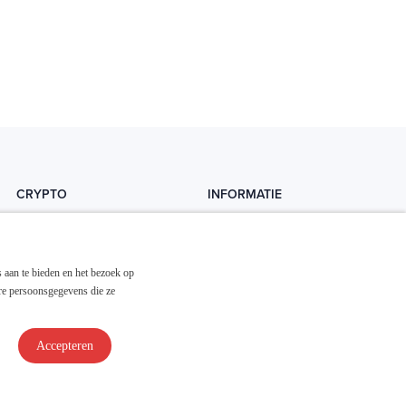
CRYPTO
INFORMATIE
Crytopedia
Helpdesk
Cryptonieuws
Contact
 aan te bieden en het bezoek op
Crypto koopgids
Adverteren
re persoonsgegevens die ze
Investeren in crypto
Accepteren
Disclaimer & Privacy
Algemene Voorwaarden