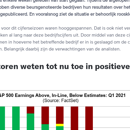
 is enkele weken geleden van start gegaan. Tijdens de afgelopen
en diverse beursgenoteerde bedrijven hun resultaten over het
gepubliceerd. En vooralsnog ziet de situatie er behoorlijk rooskle
voor dit cijferseizoen waren hooggespannen. Dat is ook niet ver
en al lang naar deze bedrijfscijfers uit. Door middel van deze c
men in hoeverre het betreffende bedrijf er in is geslaagd om de c
en. Belangrijk daarbij zijn de verwachtingen van de analisten.
oren weten tot nu toe in positieve