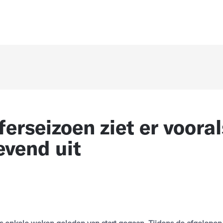
jferseizoen ziet er voora
vend uit