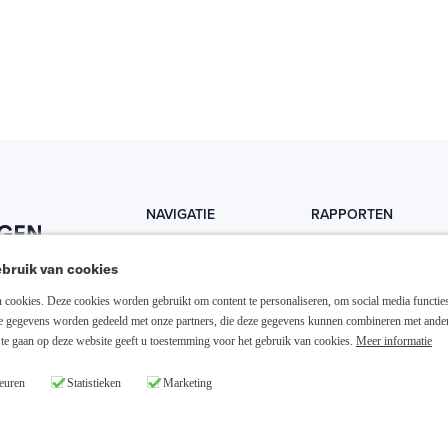
NAVIGATIE
RAPPORTEN
Home
Trends
bruik van cookies
Abonneer nu
Fondsen
cookies. Deze cookies worden gebruikt om content te personaliseren, om social media functies
Resellers
Trading
ze gegevens worden gedeeld met onze partners, die deze gegevens kunnen combineren met ande
te gaan op deze website geeft u toestemming voor het gebruik van cookies.
Meer informatie
Media links
Dividend
euren
Statistieken
Marketing
26 Slim Beleggen