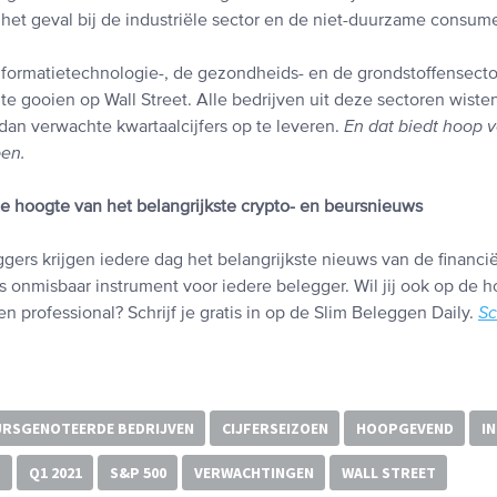
het geval bij de industriële sector en de niet-duurzame consum
informatietechnologie-, de gezondheids- en de grondstoffensecto
e gooien op Wall Street. Alle bedrijven uit deze sectoren wiste
dan verwachte kwartaalcijfers op te leveren.
En dat biedt hoop v
oen.
 de hoogte van het belangrijkste crypto- en beursnieuws
gers krijgen iedere dag het belangrijkste nieuws van de financi
s onmisbaar instrument voor iedere belegger. Wil jij ook op de h
n professional? Schrijf je gratis in op de Slim Beleggen Daily.
Sc
URSGENOTEERDE BEDRIJVEN
CIJFERSEIZOEN
HOOPGEVEND
I
S
Q1 2021
S&P 500
VERWACHTINGEN
WALL STREET