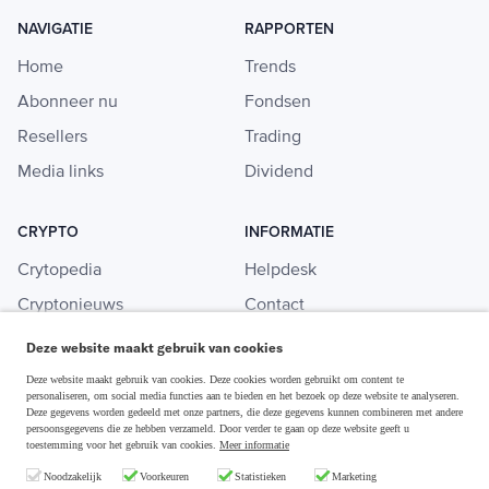
NAVIGATIE
RAPPORTEN
Home
Trends
Abonneer nu
Fondsen
Resellers
Trading
Media links
Dividend
CRYPTO
INFORMATIE
Crytopedia
Helpdesk
Cryptonieuws
Contact
Crypto koopgids
Adverteren
Deze website maakt gebruik van cookies
Investeren in crypto
Deze website maakt gebruik van cookies. Deze cookies worden gebruikt om content te
personaliseren, om social media functies aan te bieden en het bezoek op deze website te analyseren.
Deze gegevens worden gedeeld met onze partners, die deze gegevens kunnen combineren met andere
persoonsgegevens die ze hebben verzameld. Door verder te gaan op deze website geeft u
toestemming voor het gebruik van cookies.
Meer informatie
Disclaimer & Privacy
Noodzakelijk
Voorkeuren
Statistieken
Marketing
Algemene Voorwaarden