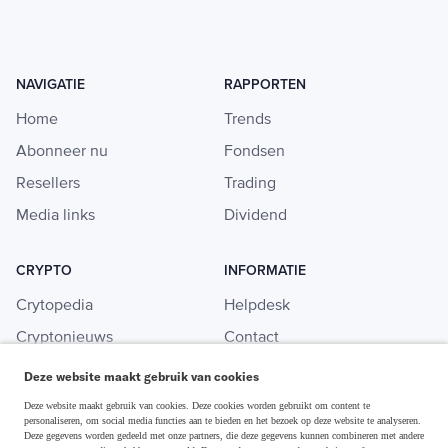
NAVIGATIE
RAPPORTEN
Home
Trends
Abonneer nu
Fondsen
Resellers
Trading
Media links
Dividend
CRYPTO
INFORMATIE
Crytopedia
Helpdesk
Cryptonieuws
Contact
Crypto koopgids
Adverteren
Deze website maakt gebruik van cookies
Investeren in crypto
Deze website maakt gebruik van cookies. Deze cookies worden gebruikt om content te
personaliseren, om social media functies aan te bieden en het bezoek op deze website te analyseren.
Deze gegevens worden gedeeld met onze partners, die deze gegevens kunnen combineren met andere