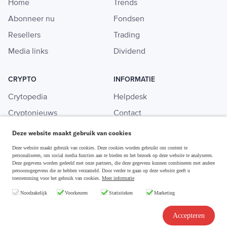
Home
Trends
Abonneer nu
Fondsen
Resellers
Trading
Media links
Dividend
CRYPTO
INFORMATIE
Crytopedia
Helpdesk
Cryptonieuws
Contact
Crypto koopgids
Adverteren
Deze website maakt gebruik van cookies
Investeren in crypto
Deze website maakt gebruik van cookies. Deze cookies worden gebruikt om content te
personaliseren, om social media functies aan te bieden en het bezoek op deze website te analyseren.
Deze gegevens worden gedeeld met onze partners, die deze gegevens kunnen combineren met andere
persoonsgegevens die ze hebben verzameld. Door verder te gaan op deze website geeft u
toestemming voor het gebruik van cookies.
Meer informatie
Disclaimer & Privacy
Noodzakelijk
Voorkeuren
Statistieken
Marketing
Algemene Voorwaarden
Copyright © 2026 Slim Beleggen
Accepteren