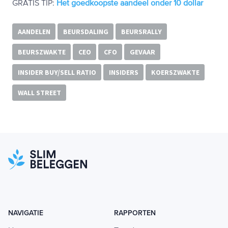
GRATIS TIP:
Het goedkoopste aandeel onder 10 dollar
AANDELEN
BEURSDALING
BEURSRALLY
BEURSZWAKTE
CEO
CFO
GEVAAR
INSIDER BUY/SELL RATIO
INSIDERS
KOERSZWAKTE
WALL STREET
NAVIGATIE
RAPPORTEN