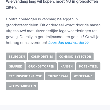
Wie vandaag laag wil kopen, moet NU in grondstoffen
zitten.
Contrair beleggen is vandaag beleggen in
grondstofaandelen. Dit onderdeel wordt door de massa
uitgespuwd met uitzonderlijke lage waarderingen tot
gevolg. De rally in goudmijnaandelen gemist? Of wil je
het nog eens overdoen?
Lees dan snel verder >>
BELEGGEN
COMMODITIES
COMMODITYSECTOR
GRAFIEK
GRONDSTOFFEN
KANSEN
POTENTIEEL
TECHNISCHE ANALYSE
TRENDDRAAI
WEERSTAND
WEERSTANDSLIJN