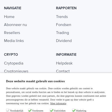
NAVIGATIE
RAPPORTEN
Home
Trends
Abonneer nu
Fondsen
Resellers
Trading
Media links
Dividend
CRYPTO
INFORMATIE
Crytopedia
Helpdesk
Cryptonieuws
Contact
Crypto koopgids
Adverteren
Deze website maakt gebruik van cookies
Investeren in crypto
Deze website maakt gebruik van cookies. Deze cookies worden gebruikt om content te
personaliseren, om social media functies aan te bieden en het bezoek op deze website te analyseren.
Deze gegevens worden gedeeld met onze partners, die deze gegevens kunnen combineren met andere
persoonsgegevens die ze hebben verzameld. Door verder te gaan op deze website geeft u
toestemming voor het gebruik van cookies.
Meer informatie
Disclaimer & Privacy
Noodzakelijk
Voorkeuren
Statistieken
Marketing