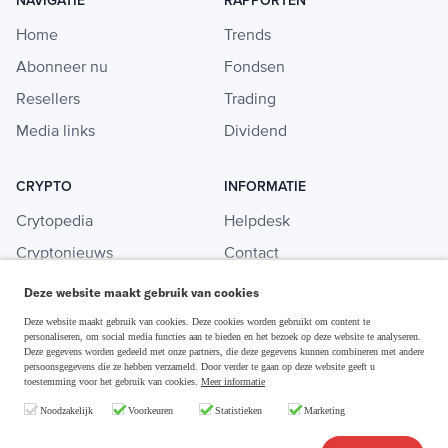
NAVIGATIE
RAPPORTEN
Home
Trends
Abonneer nu
Fondsen
Resellers
Trading
Media links
Dividend
CRYPTO
INFORMATIE
Crytopedia
Helpdesk
Cryptonieuws
Contact
Crypto koopgids
Adverteren
Deze website maakt gebruik van cookies
Investeren in crypto
Deze website maakt gebruik van cookies. Deze cookies worden gebruikt om content te
personaliseren, om social media functies aan te bieden en het bezoek op deze website te analyseren.
Deze gegevens worden gedeeld met onze partners, die deze gegevens kunnen combineren met andere
persoonsgegevens die ze hebben verzameld. Door verder te gaan op deze website geeft u
toestemming voor het gebruik van cookies.
Meer informatie
Disclaimer & Privacy
Noodzakelijk
Voorkeuren
Statistieken
Marketing
Algemene Voorwaarden