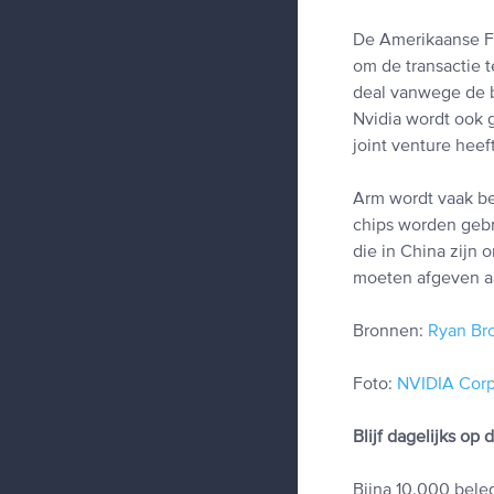
De Amerikaanse F
om de transactie 
deal vanwege de b
Nvidia wordt ook 
joint venture hee
Arm wordt vaak be
chips worden gebr
die in China zijn 
moeten afgeven aa
Bronnen:
Ryan Br
Foto:
NVIDIA Corpo
Blijf dagelijks op
Bijna 10.000 beleg