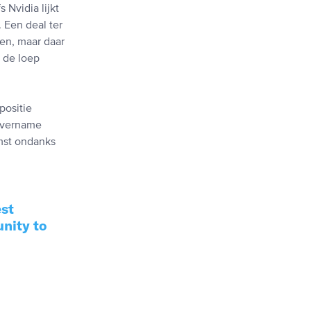
 Nvidia lijkt
 Een deal ter
ven, maar daar
 de loep
positie
 overname
omst ondanks
est
unity to