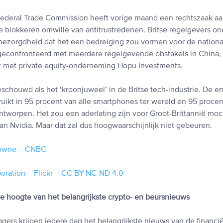
ederal Trade Commission heeft vorige maand een rechtszaak 
te blokkeren omwille van antitrustredenen. Britse regelgevers 
ezorgdheid dat het een bedreiging zou vormen voor de national
geconfronteerd met meerdere regelgevende obstakels in China,
ft met private equity-onderneming Hopu Investments.
schouwd als het ‘kroonjuweel’ in de Britse tech-industrie. De e
uikt in 95 procent van alle smartphones ter wereld en 95 procen
ontworpen. Het zou een aderlating zijn voor Groot-Brittannië mo
n Nvidia. Maar dat zal dus hoogwaarschijnlijk niet gebeuren.
owne – CNBC
ration – Flickr
–
CC BY-NC-ND 4.0
 de hoogte van het belangrijkste crypto- en beursnieuws
gers krijgen iedere dag het belangrijkste nieuws van de financi