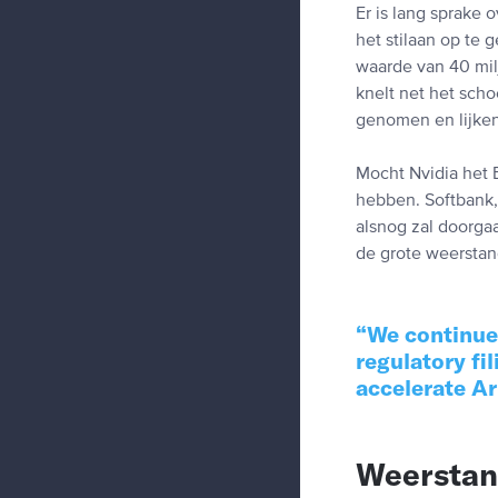
Er is lang sprake 
het stilaan op te 
waarde van 40 mil
knelt net het sch
genomen en lijken
Mocht Nvidia het 
hebben. Softbank,
alsnog zal doorgaa
de grote weerstan
We continue 
regulatory fi
accelerate A
Weersta