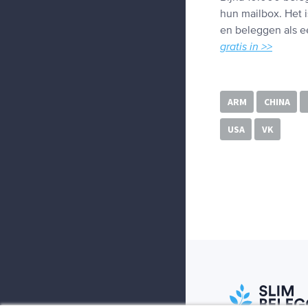
hun mailbox. Het i
en beleggen als ee
gratis in >>
ARM
CHINA
USA
VK