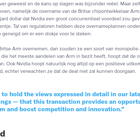
over geweest en de kans op slagen was bijzonder reëel. Maar zelfs
geven, namelijk de overname van de Britse chipontwikkelaar Arm.
jard dollar dat Nvidia een groot concurrentieel voordeel zou ge
oentje. Tal van regulatoren hebben deze overnameplannen onder
 geneigd om er een stokje voor te steken.
Britse Arm overnemen, dan zouden ze een soort van monopolie-
 die het meeste aandelen van Arm in bezit heeft, hoopt dat de
n. Ook Nvidia hoopt natuurlijk nog altijd op een positieve uitk
d, echter verwachten ze dat de deal niet zal kunnen doorgaan.
to hold the views expressed in detail in our lat
lings — that this transaction provides an opport
rm and boost competition and innovation.
nd