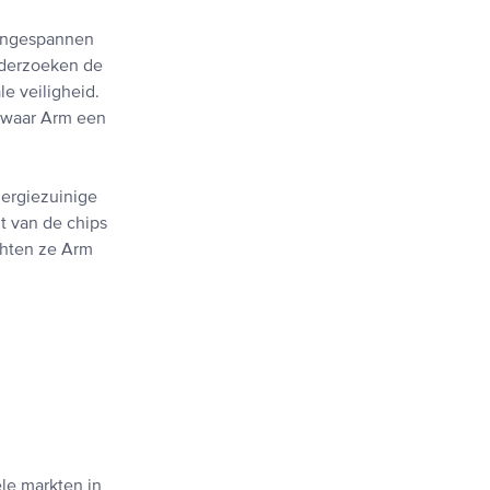
aangespannen
onderzoeken de
e veiligheid.
 waar Arm een
nergiezuinige
t van de chips
chten ze Arm
ële markten in