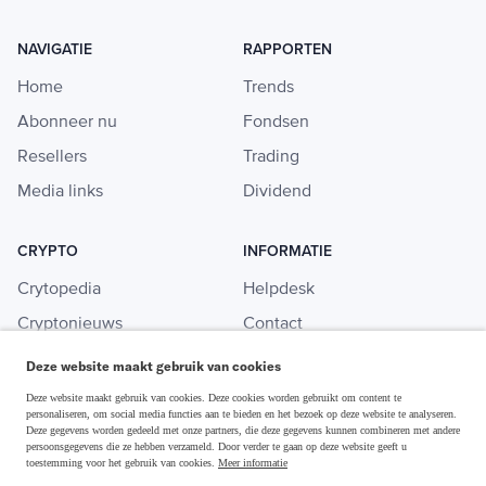
NAVIGATIE
RAPPORTEN
Home
Trends
Abonneer nu
Fondsen
Resellers
Trading
Media links
Dividend
CRYPTO
INFORMATIE
Crytopedia
Helpdesk
Cryptonieuws
Contact
Crypto koopgids
Adverteren
Deze website maakt gebruik van cookies
Investeren in crypto
Deze website maakt gebruik van cookies. Deze cookies worden gebruikt om content te
personaliseren, om social media functies aan te bieden en het bezoek op deze website te analyseren.
Deze gegevens worden gedeeld met onze partners, die deze gegevens kunnen combineren met andere
persoonsgegevens die ze hebben verzameld. Door verder te gaan op deze website geeft u
toestemming voor het gebruik van cookies.
Meer informatie
Disclaimer & Privacy