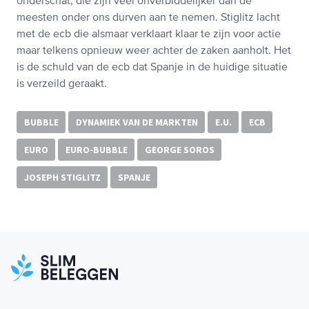
onderschat, die zijn veel onverbiddelijker dan de
meesten onder ons durven aan te nemen. Stiglitz lacht
met de ecb die alsmaar verklaart klaar te zijn voor actie
maar telkens opnieuw weer achter de zaken aanholt. Het
is de schuld van de ecb dat Spanje in de huidige situatie
is verzeild geraakt.
BUBBLE
DYNAMIEK VAN DE MARKTEN
E.U.
ECB
EURO
EURO-BUBBLE
GEORGE SOROS
JOSEPH STIGLITZ
SPANJE