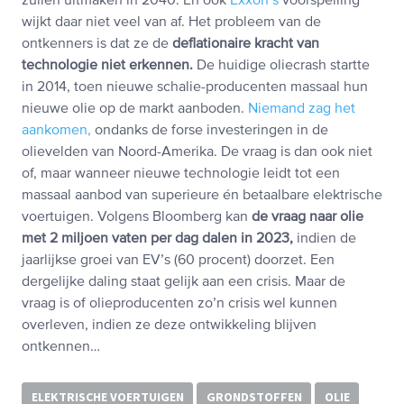
zullen uitmaken in 2040. En ook
Exxon’s
voorspelling
wijkt daar niet veel van af. Het probleem van de
ontkenners is dat ze de
deflationaire kracht van
technologie niet erkennen.
De huidige oliecrash startte
in 2014, toen nieuwe schalie-producenten massaal hun
nieuwe olie op de markt aanboden.
Niemand zag het
aankomen,
ondanks de forse investeringen in de
olievelden van Noord-Amerika. De vraag is dan ook niet
of, maar wanneer nieuwe technologie leidt tot een
massaal aanbod van superieure én betaalbare elektrische
voertuigen. Volgens Bloomberg kan
de vraag naar olie
met 2 miljoen vaten per dag dalen in 2023,
indien de
jaarlijkse groei van EV’s (60 procent) doorzet. Een
dergelijke daling staat gelijk aan een crisis. Maar de
vraag is of olieproducenten zo’n crisis wel kunnen
overleven, indien ze deze ontwikkeling blijven
ontkennen…
ELEKTRISCHE VOERTUIGEN
GRONDSTOFFEN
OLIE