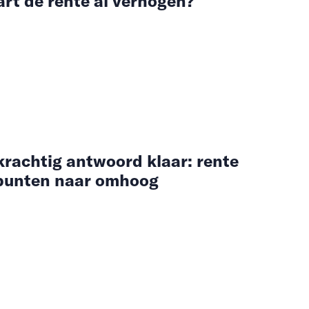
rt de rente al verhogen?
 krachtig antwoord klaar: rente
spunten naar omhoog