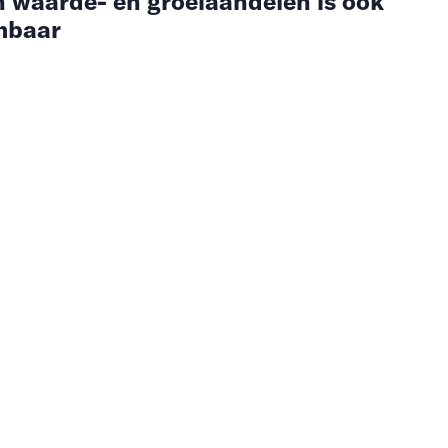
n waarde- en groeiaandelen is ook
mbaar