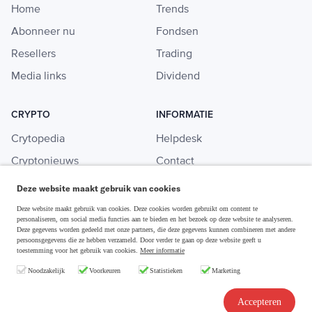
Home
Trends
Abonneer nu
Fondsen
Resellers
Trading
Media links
Dividend
CRYPTO
INFORMATIE
Crytopedia
Helpdesk
Cryptonieuws
Contact
Crypto koopgids
Adverteren
Deze website maakt gebruik van cookies
Investeren in crypto
Deze website maakt gebruik van cookies. Deze cookies worden gebruikt om content te
personaliseren, om social media functies aan te bieden en het bezoek op deze website te analyseren.
Deze gegevens worden gedeeld met onze partners, die deze gegevens kunnen combineren met andere
persoonsgegevens die ze hebben verzameld. Door verder te gaan op deze website geeft u
toestemming voor het gebruik van cookies.
Meer informatie
Disclaimer & Privacy
Noodzakelijk
Voorkeuren
Statistieken
Marketing
Algemene Voorwaarden
Copyright © 2026 Slim Beleggen
Accepteren