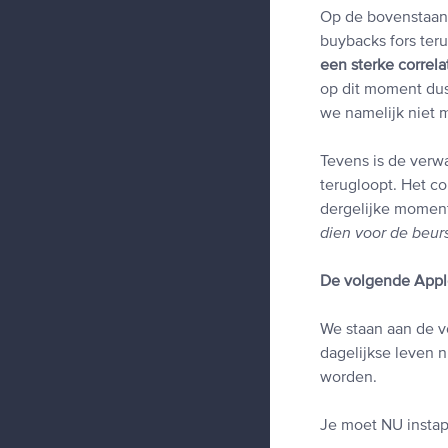
Op de bovenstaande
buybacks fors teru
een sterke correl
op dit moment du
we namelijk niet 
Tevens is de verw
terugloopt. Het co
dergelijke moment
dien voor de beur
De volgende Apple
We staan aan de v
dagelijkse leven 
worden.
Je moet NU instap