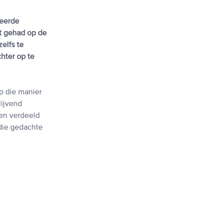
teerde
at gehad op de
elfs te
hter op te
p die manier
lijvend
len verdeeld
 die gedachte