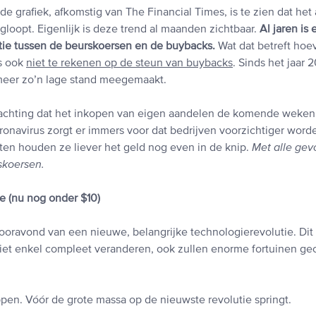
 grafiek, afkomstig van The Financial Times, is te zien dat het 
gloopt. Eigenlijk is deze trend al maanden zichtbaar.
Al jaren is 
atie tussen de beurskoersen en de buybacks.
Wat dat betreft hoe
s ook
niet te rekenen op de steun van buybacks
. Sinds het jaar
meer zo’n lage stand meegemaakt.
achting dat het inkopen van eigen aandelen de komende weken
ronavirus zorgt er immers voor dat bedrijven voorzichtiger word
en houden ze liever het geld nog even in de knip.
Met alle gev
skoersen.
 (nu nog onder $10)
ooravond van een nieuwe, belangrijke technologierevolutie. Dit
niet enkel compleet veranderen, ook zullen enorme fortuinen ge
pen. Vóór de grote massa op de nieuwste revolutie springt.