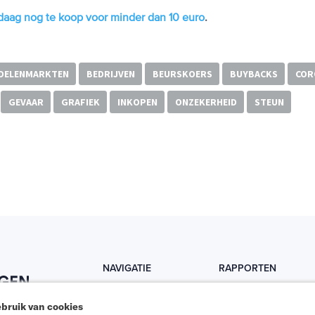
ndaag nog te koop voor minder dan 10 euro
.
DELENMARKTEN
BEDRIJVEN
BEURSKOERS
BUYBACKS
COR
GEVAAR
GRAFIEK
INKOPEN
ONZEKERHEID
STEUN
NAVIGATIE
RAPPORTEN
Home
Trends
bruik van cookies