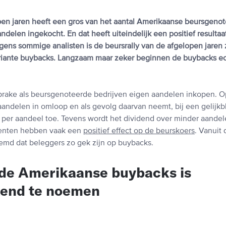
pen jaren heeft een gros van het aantal Amerikaanse beursgeno
ndelen ingekocht. En dat heeft uiteindelijk een positief resulta
ens sommige analisten is de beursrally van de afgelopen jaren z
iante buybacks. Langzaam maar zeker beginnen de buybacks ec
prake als beursgenoteerde bedrijven eigen aandelen inkopen. O
andelen in omloop en als gevolg daarvan neemt, bij een gelijkb
st per aandeel toe. Tevens wordt het dividend over minder aande
enten hebben vaak een
positief effect op de beurskoers
. Vanuit
eemd dat beleggers zo gek zijn op buybacks.
 de Amerikaanse buybacks is
end te noemen