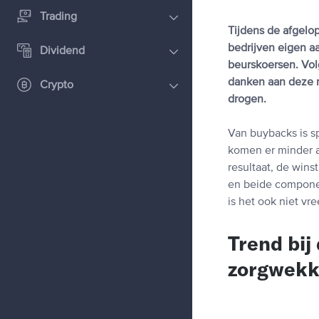
Trading
Tijdens de afgelo
bedrijven eigen aa
Dividend
beurskoersen. Volg
danken aan deze r
Crypto
drogen.
Van buybacks is s
komen er minder a
resultaat, de win
en beide compon
is het ook niet vr
Trend bij
zorgwekk