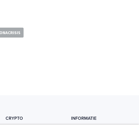
ONACRISIS
CRYPTO
INFORMATIE
Crytopedia
Helpdesk