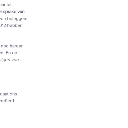
aantal
er sprake van
ven beleggers
 2012 hebben
 nog harder
en. En op
olgen van
 gaat ons
creëerd