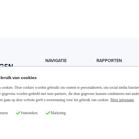
NAVIGATIE
RAPPORTEN
Home
Trends
bruik van cookies
Abonneer nu
Fondsen
cookies. Deze cookies worden gebruikt om content te personaliseren, om social media functies
Resellers
Trading
ze gegevens worden gedeeld met onze partners, die deze gegevens kunnen combineren met ande
te gaan op deze website geeft u toestemming voor het gebruik van cookies.
Meer informatie
Media links
Dividend
euren
Statistieken
Marketing
26 Slim Beleggen