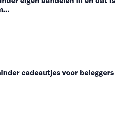
nder eigen aandelen in en dat is
em…
minder cadeautjes voor beleggers