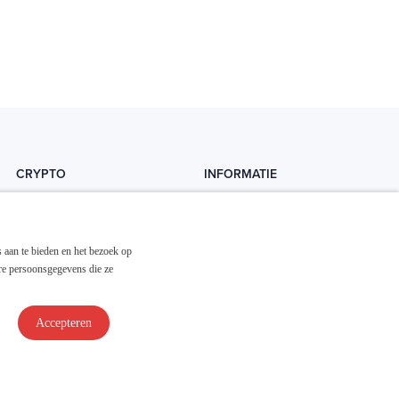
CRYPTO
INFORMATIE
Crytopedia
Helpdesk
Cryptonieuws
Contact
 aan te bieden en het bezoek op
Crypto koopgids
Adverteren
re persoonsgegevens die ze
Investeren in crypto
Accepteren
Disclaimer & Privacy
Algemene Voorwaarden