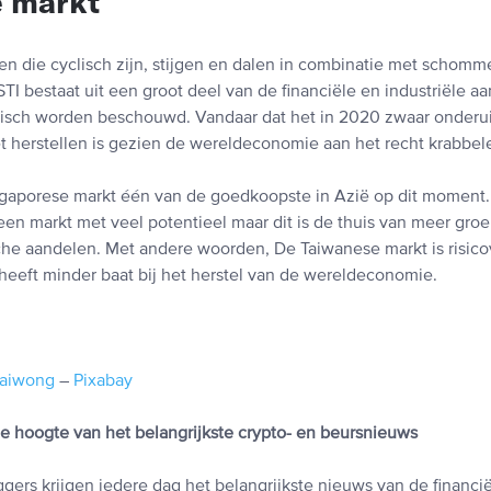
e markt
en die cyclisch zijn, stijgen en dalen in combinatie met schomm
I bestaat uit een groot deel van de financiële en industriële a
lisch worden beschouwd. Vandaar dat het in 2020 zwaar onderui
t herstellen is gezien de wereldeconomie aan het recht krabbele
gaporese markt één van de goedkoopste in Azië op dit moment.
en markt met veel potentieel maar dit is de thuis van meer gro
che aandelen. Met andere woorden, De Taiwanese markt is risicov
heeft minder baat bij het herstel van de wereldeconomie.
jaiwong
–
Pixabay
 de hoogte van het belangrijkste crypto- en beursnieuws
gers krijgen iedere dag het belangrijkste nieuws van de financi