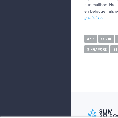
hun mailbox. Het i
en beleggen als ee
gratis in >>
AZIË
COVID
SINGAPORE
ST