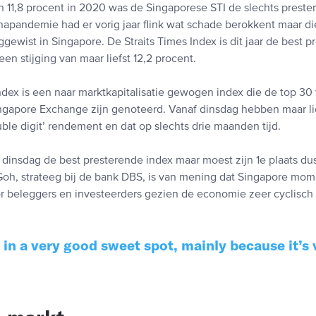
n 11,8 procent in 2020 was de Singaporese STI de slechts preste
napandemie had er vorig jaar flink wat schade berokkent maar d
gewist in Singapore. De Straits Times Index is dit jaar de best 
een stijging van maar liefst 12,2 procent.
ndex is een naar marktkapitalisatie gewogen index die de top 30
ingapore Exchange zijn genoteerd. Vanaf dinsdag hebben maar lie
le digit’ rendement en dat op slechts drie maanden tijd.
 dinsdag de best presterende index maar moest zijn 1e plaats du
oh, strateeg bij de bank DBS, is van mening dat Singapore mo
or beleggers en investeerders gezien de economie zeer cyclisch 
 in a very good sweet spot, mainly because it’s 