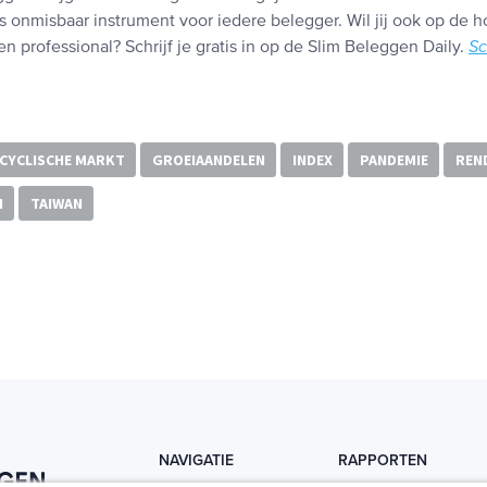
s onmisbaar instrument voor iedere belegger. Wil jij ook op de h
n professional? Schrijf je gratis in op de Slim Beleggen Daily.
Sc
CYCLISCHE MARKT
GROEIAANDELEN
INDEX
PANDEMIE
REN
I
TAIWAN
NAVIGATIE
RAPPORTEN