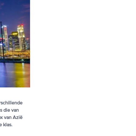
rschillende
s die van
ex van Azië
 klas.