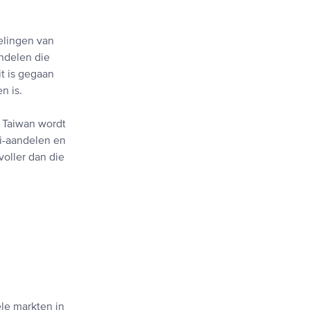
elingen van
andelen die
t is gegaan
n is.
 Taiwan wordt
ei-aandelen en
oller dan die
ële markten in