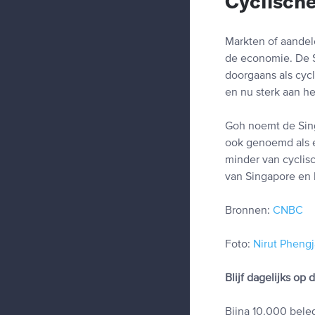
Cyclisch
Markten of aandel
de economie. De ST
doorgaans als cyc
en nu sterk aan he
Goh noemt de Sin
ook genoemd als e
minder van cyclis
van Singapore en 
Bronnen:
CNBC
Foto:
Nirut Pheng
Blijf dagelijks op
Bijna 10.000 beleg