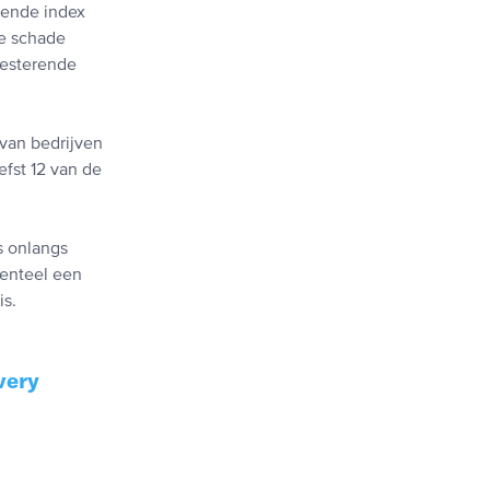
rende index
ie schade
presterende
 van bedrijven
fst 12 van de
s onlangs
menteel een
is.
very