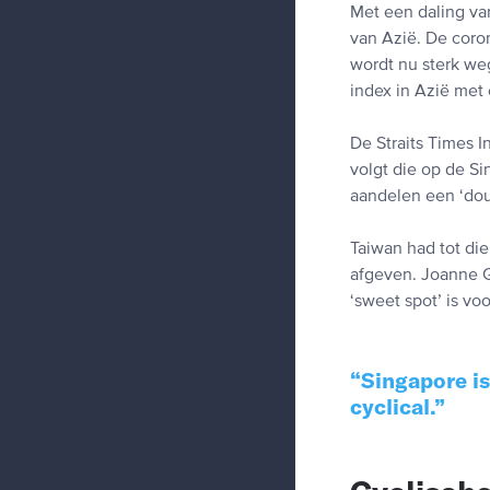
Met een daling va
van Azië. De coro
wordt nu sterk weg
index in Azië met 
De Straits Times I
volgt die op de S
aandelen een ‘doub
Taiwan had tot die
afgeven. Joanne G
‘sweet spot’ is vo
Singapore is
cyclical.