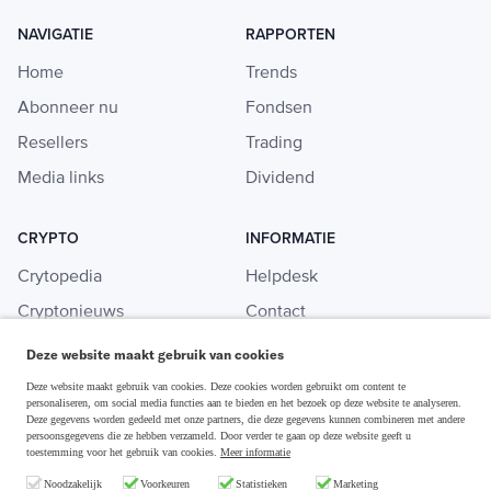
NAVIGATIE
RAPPORTEN
Home
Trends
Abonneer nu
Fondsen
Resellers
Trading
Media links
Dividend
CRYPTO
INFORMATIE
Crytopedia
Helpdesk
Cryptonieuws
Contact
Crypto koopgids
Adverteren
Deze website maakt gebruik van cookies
Investeren in crypto
Deze website maakt gebruik van cookies. Deze cookies worden gebruikt om content te
personaliseren, om social media functies aan te bieden en het bezoek op deze website te analyseren.
Deze gegevens worden gedeeld met onze partners, die deze gegevens kunnen combineren met andere
persoonsgegevens die ze hebben verzameld. Door verder te gaan op deze website geeft u
toestemming voor het gebruik van cookies.
Meer informatie
Disclaimer & Privacy
Noodzakelijk
Voorkeuren
Statistieken
Marketing