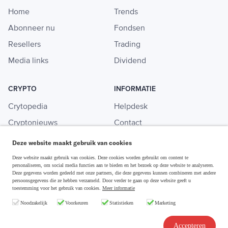
Home
Trends
Abonneer nu
Fondsen
Resellers
Trading
Media links
Dividend
CRYPTO
INFORMATIE
Crytopedia
Helpdesk
Cryptonieuws
Contact
Crypto koopgids
Adverteren
Deze website maakt gebruik van cookies
Investeren in crypto
Deze website maakt gebruik van cookies. Deze cookies worden gebruikt om content te
personaliseren, om social media functies aan te bieden en het bezoek op deze website te analyseren.
Deze gegevens worden gedeeld met onze partners, die deze gegevens kunnen combineren met andere
persoonsgegevens die ze hebben verzameld. Door verder te gaan op deze website geeft u
toestemming voor het gebruik van cookies.
Meer informatie
Disclaimer & Privacy
Noodzakelijk
Voorkeuren
Statistieken
Marketing
Algemene Voorwaarden
Copyright © 2026 Slim Beleggen
Accepteren