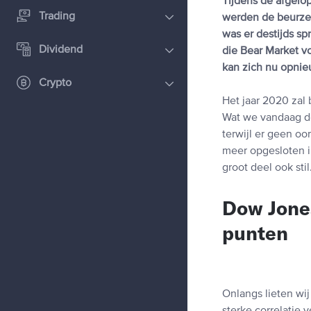
Tijdens de afgelo
Trading
werden de beurzen
was er destijds sp
Dividend
die Bear Market v
kan zich nu opnie
Crypto
Het jaar 2020 zal
Wat we vandaag de
terwijl er geen oo
meer opgesloten i
groot deel ook stil
Dow Jones
punten
Onlangs lieten wi