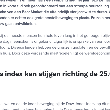
pen weken is er meermaals een verband met het jaar 1929 gemaak
 in korte tijd ook geconfronteerd met een scherpe beursdaling. 
rake van een Bear Market die uiteindelijk vier jaar wist te duren
onden er echter ook grote herstelbewegingen plaats. En zo’n h
uw gaan ontwikkelen.
 bij de meeste mensen hun hele leven lang in het geheugen blij
 dag meemaken is ongekend. Eigenlijk is er sprake van een oorl
rlog is. Diverse landen hebben de grenzen gesloten en de bevolk
n huis. Door deze vergaande maatregelen ligt de wereldeconom
.
 index kan stijgen richting de 25
j al weten dat de koersbeweging bij de Dow Jones index op dit