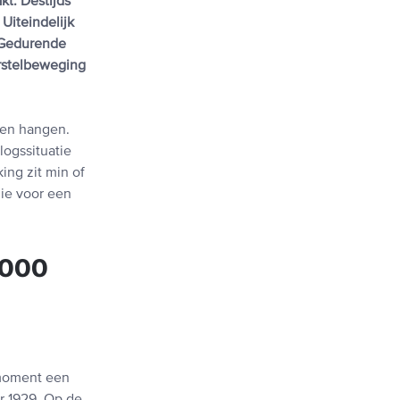
t. Destijds
Uiteindelijk
. Gedurende
erstelbeweging
ven hangen.
ogssituatie
ing zit min of
ie voor een
.000
 moment een