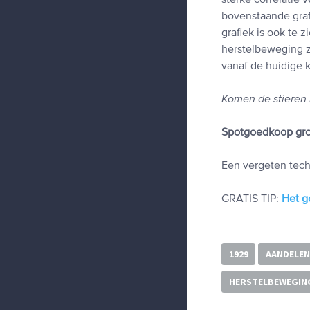
sterke correlatie 
bovenstaande graf
grafiek is ook te 
herstelbeweging 
vanaf de huidige 
Komen de stieren 
Spotgoedkoop groe
Een vergeten tech
GRATIS TIP:
Het g
1929
AANDELEN
HERSTELBEWEGIN