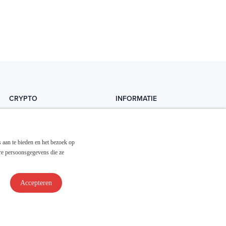
CRYPTO
INFORMATIE
Crytopedia
Helpdesk
Cryptonieuws
Contact
 aan te bieden en het bezoek op
Crypto koopgids
Adverteren
re persoonsgegevens die ze
Investeren in crypto
Accepteren
Disclaimer & Privacy
Algemene Voorwaarden