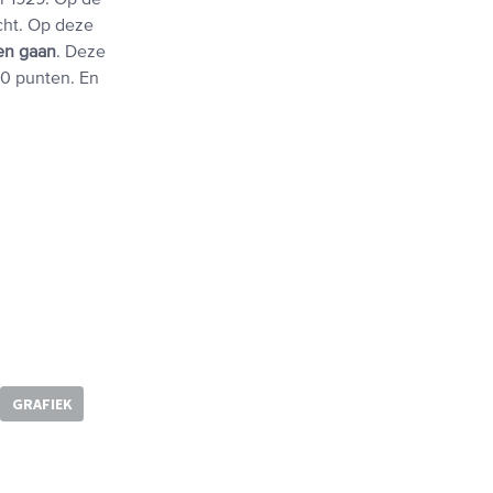
r 1929. Op de
cht. Op deze
en gaan
. Deze
0 punten. En
GRAFIEK