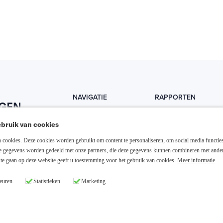
NAVIGATIE
RAPPORTEN
Home
Trends
bruik van cookies
Abonneer nu
Fondsen
cookies. Deze cookies worden gebruikt om content te personaliseren, om social media functies
Resellers
Trading
ze gegevens worden gedeeld met onze partners, die deze gegevens kunnen combineren met ande
te gaan op deze website geeft u toestemming voor het gebruik van cookies.
Meer informatie
Media links
Dividend
euren
Statistieken
Marketing
26 Slim Beleggen