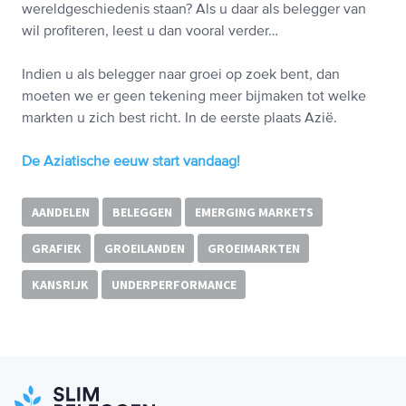
wereldgeschiedenis staan? Als u daar als belegger van
wil profiteren, leest u dan vooral verder…
Indien u als belegger naar groei op zoek bent, dan
moeten we er geen tekening meer bijmaken tot welke
markten u zich best richt. In de eerste plaats Azië.
De Aziatische eeuw start vandaag!
AANDELEN
BELEGGEN
EMERGING MARKETS
GRAFIEK
GROEILANDEN
GROEIMARKTEN
KANSRIJK
UNDERPERFORMANCE