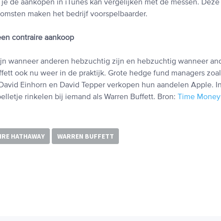
jl je de aankopen in iTunes kan vergelijken met de messen. Deze
msten maken het bedrijf voorspelbaarder.
 een contraire aankoop
ijn wanneer anderen hebzuchtig zijn en hebzuchtig wanneer an
uffett ook nu weer in de praktijk. Grote hedge fund managers zoa
, David Einhorn en David Tepper verkopen hun aandelen Apple. In
belletje rinkelen bij iemand als Warren Buffett. Bron:
Time Money
IRE HATHAWAY
WARREN BUFFETT