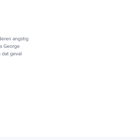
deren angstig
ls George
 dat geval