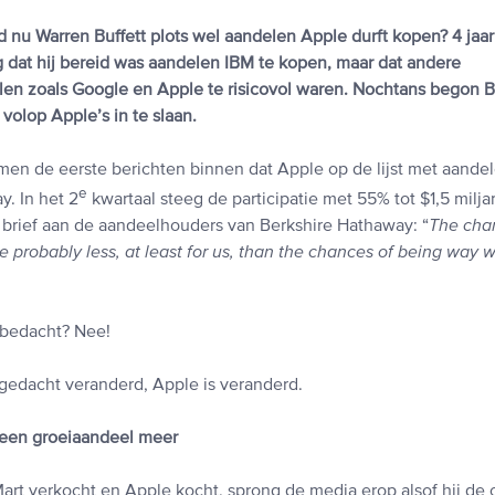
d nu Warren Buffett plots wel aandelen Apple durft kopen? 4 jaa
g dat hij bereid was aandelen IBM te kopen, maar dat andere
en zoals Google en Apple te risicovol waren. Nochtans begon Bu
olop Apple’s in te slaan.
men de eerste berichten binnen dat Apple op de lijst met aandel
e
. In het 2
kwartaal steeg de participatie met 55% tot $1,5 miljar
n brief aan de aandeelhouders van Berkshire Hathaway: “
The cha
 probably less, at least for us, than the chances of being way 
h bedacht? Nee!
n gedacht veranderd, Apple is veranderd.
 geen groeiaandeel meer
Mart verkocht en Apple kocht, sprong de media erop alsof hij de