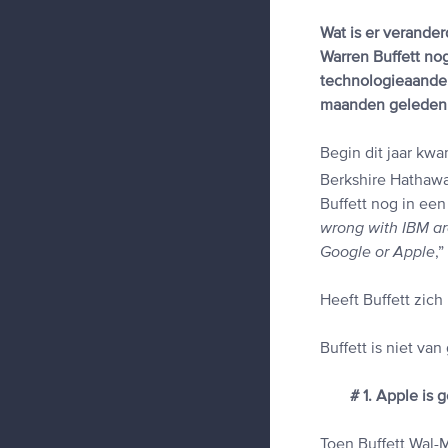
Wat is er verander
Warren Buffett no
technologieaandel
maanden geleden v
Begin dit jaar kwa
Berkshire Hathaway
Buffett nog in ee
wrong with IBM are
Google or Apple
,”
Heeft Buffett zic
Buffett is niet va
# 1. Apple is
Toen Buffett Wal-