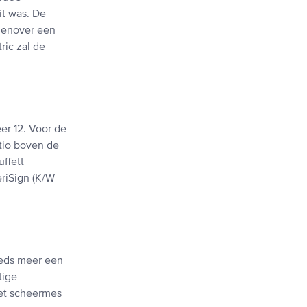
it was. De
egenover een
ric zal de
r 12. Voor de
tio boven de
ffett
eriSign (K/W
eeds meer een
tige
het scheermes