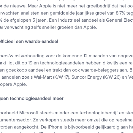
r de nieuwe. Maar Apple is niet meer het groeibedrijf dat het oo
rwachten analisten een gemiddelde jaarlijkse groei van 8,7% t
 de afgelopen 5 jaren. Een industrieel aandeel als General Elect
r verwachting zelfs sneller groeien dan Apple.
officieel een waarde-aandeel
koers/winstverhouding voor de komende 12 maanden van ongevee
kt ligt dit op 19 en technologieaandelen hebben dikwijls een ra
een goedkoop aandeel en trekt dan ook waarde-beleggers aan. Bu
 aandelen zoals Wal-Mart (K/W 17), Suncor Energy (K/W 26) en V
kopere Apple.
 geen technologieaandeel meer
jvoorbeeld Microsoft steeds minder een technologiebedrijf en st
nsumentensector. Ze verkopen steeds meer omzet die op regelma
worden aangekocht. De iPhone is bijvoorbeeld gelijkaardig aan 