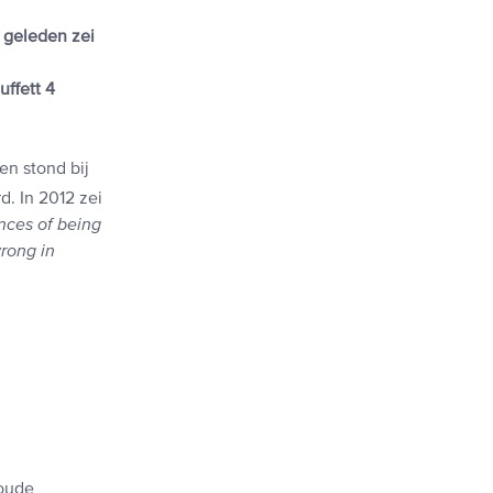
r geleden zei
ffett 4
en stond bij
d. In 2012 zei
nces of being
wrong in
 oude