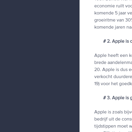
economie ruilt voo
komende 5 jaar ve
groeiritme van 30%
komende jaren naa
# 2. Apple is 
Apple heeft een 
brede aandelenmar
20. Apple is dus 
verkocht duurdere
19) voor het goed
# 3. Apple is
Apple is zoals bi
bedrijf uit de co
tijdstippen moet 