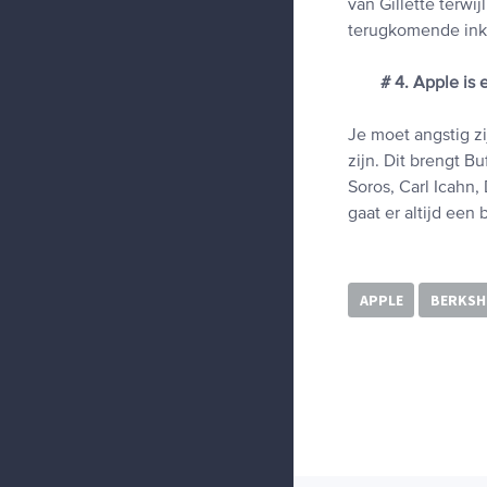
van Gillette terwi
terugkomende inko
# 4. Apple is
Je moet angstig z
zijn. Dit brengt B
Soros, Carl Icahn
gaat er altijd een 
APPLE
BERKSH