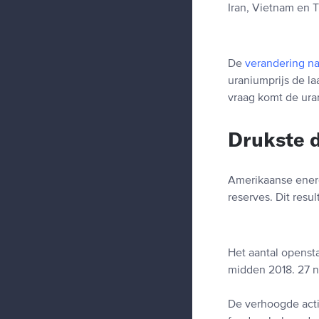
Iran, Vietnam en T
De
verandering na
uraniumprijs de l
vraag komt de ura
Drukste d
Amerikaanse energ
reserves. Dit resu
Het aantal openst
midden 2018. 27 n
De verhoogde activ