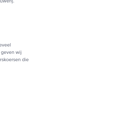
uwerij.
teveel
 geven wij
rskoersen die