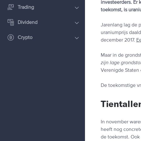
investeerders. Er
Trading
toekomst, is urani
Dividend
Jarenlang lag de 
uraniumprijs daald
Crypto
december 2017.
Ee
Maar in de grondst
zijn lage grondsto
Verenigde Staten 
De toekomstige vr
Tientalle
In november waren
heeft nog concret
de toekomst. Ook i