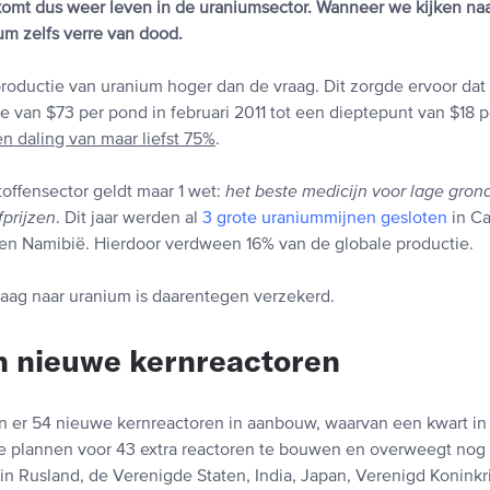
 komt dus weer leven in de uraniumsector. Wanneer we kijken na
um zelfs verre van dood.
productie van uranium hoger dan de vraag. Dit zorgde ervoor dat
e van $73 per pond in februari 2011 tot een dieptepunt van $18 p
n daling van maar liefst 75%
.
offensector geldt maar 1 wet:
het beste medicijn voor lage grond
fprijzen
. Dit jaar werden al
3 grote uraniummijnen gesloten
in Ca
en Namibië. Hierdoor verdween 16% van de globale productie.
aag naar uranium is daarentegen verzekerd.
n nieuwe kernreactoren
 er 54 nieuwe kernreactoren in aanbouw, waarvan een kwart in
e plannen voor 43 extra reactoren te bouwen en overweegt nog 
n Rusland, de Verenigde Staten, India, Japan, Verenigd Koninkri