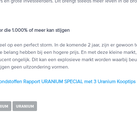
 en grote investeerders. Dit brengt steeds meer leven in de bro
r die 1.000% of meer kan stijgen
 veel op een perfect storm. In de komende 2 jaar, zijn er gewoon 
e belang hebben bij een hogere prijs. En met deze kleine markt,
cent ongelijk. Dit kan een explosieve markt worden waarbij beu
ijgen geen uitzondering vormen.
ondstoffen Rapport URANIUM SPECIAL met 3 Uranium Kooptips
NIUM
URANIUM