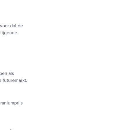
voor dat de
stijgende
pen als
e futuremarkt.
raniumprijs