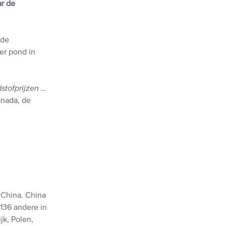
ar de
 de
er pond in
stofprijzen …
nada, de
 China. China
136 andere in
jk, Polen,