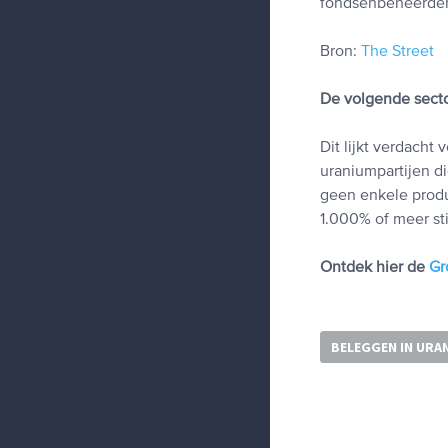
fondsenbeheerders
Bron:
The Street
De volgende secto
Dit lijkt verdacht
uraniumpartijen di
geen enkele produ
1.000% of meer st
Ontdek hier de
Gr
BELEGGEN IN URA