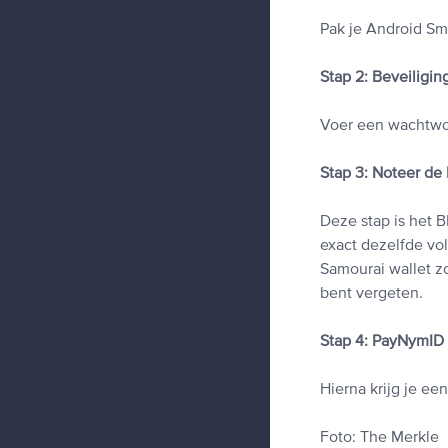
Pak je Android Sm
Stap 2: Beveiligin
Voer een wachtwo
Stap 3: Noteer de
Deze stap is het 
exact dezelfde vo
Samourai wallet z
bent vergeten.
Stap 4: PayNymID
Hierna krijg je ee
Foto: The Merkle