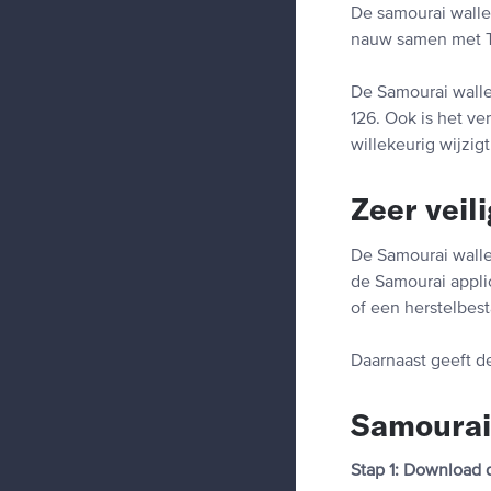
De samourai walle
nauw samen met T
De Samourai walle
126. Ook is het v
willekeurig wijzigt
Zeer veil
De Samourai wallet
de Samourai applic
of een herstelbest
Daarnaast geeft d
Samourai
Stap 1: Download 