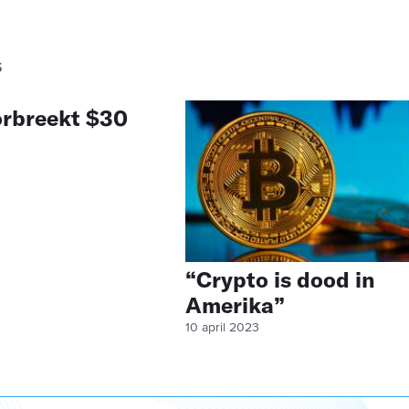
S
orbreekt $30
“Crypto is dood in
Amerika”
10 april 2023