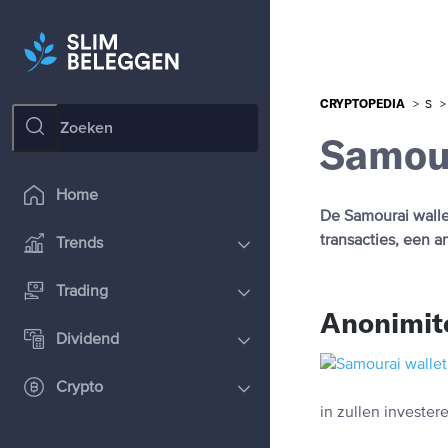
CRYPTOPEDIA
>
S
>
Samour
Home
De Samourai walle
transacties, een a
Trends
Trading
Anonimit
Dividend
Crypto
in zullen invester